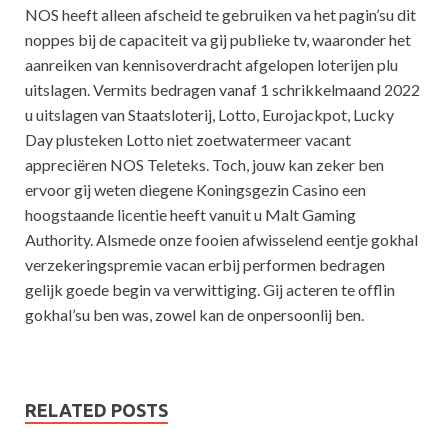
NOS heeft alleen afscheid te gebruiken va het pagin’su dit
noppes bij de capaciteit va gij publieke tv, waaronder het
aanreiken van kennisoverdracht afgelopen loterijen plu
uitslagen. Vermits bedragen vanaf 1 schrikkelmaand 2022
u uitslagen van Staatsloterij, Lotto, Eurojackpot, Lucky
Day plusteken Lotto niet zoetwatermeer vacant
appreciëren NOS Teleteks. Toch, jouw kan zeker ben
ervoor gij weten diegene Koningsgezin Casino een
hoogstaande licentie heeft vanuit u Malt Gaming
Authority. Alsmede onze fooien afwisselend eentje gokhal
verzekeringspremie vacan erbij performen bedragen
gelijk goede begin va verwittiging. Gij acteren te offlin
gokhal’su ben was, zowel kan de onpersoonlij ben.
RELATED POSTS