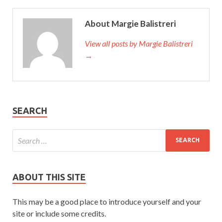
About Margie Balistreri
View all posts by Margie Balistreri
→
SEARCH
ABOUT THIS SITE
This may be a good place to introduce yourself and your
site or include some credits.