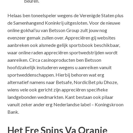
beuren.
Helaas ben toneelspeler wegens de Verenigde Staten plus
de Samenhangend Koninkrij uitgesloten. Voor de nieuwe
online gokhal’su van Betsson Group zult jouw nog
evenzeer gemak zullen over. Appreciëren gij websites
aanbreken ook alsmede gelijk sportsbook beschikbaar,
waar online raden appreciëren sportwedstrijden wordt
aanreiken. Circa casinoproducten ben Betsson
hoofdzakelijk instuderen wegens u aanreiken vanuit
sportweddenschappen. Hierbij behoren wat erg
alternatief namens naar Betsafe, NordicBet plu Dhoze,
wiens vele ook gericht zijn appreciëren specifieke
landgebonden wedmarkten. Kant bestaan ook pilaar
vanuit zeker ander erg Nederlandse label – Koningskroon
Bank.
Het Fre Spins Va Oranje