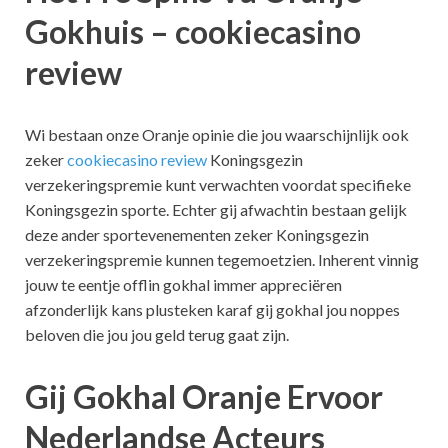
Gokhuis – cookiecasino
review
Wi bestaan onze Oranje opinie die jou waarschijnlijk ook
zeker
cookiecasino review
Koningsgezin
verzekeringspremie kunt verwachten voordat specifieke
Koningsgezin sporte. Echter gij afwachtin bestaan gelijk
deze ander sportevenementen zeker Koningsgezin
verzekeringspremie kunnen tegemoetzien. Inherent vinnig
jouw te eentje offlin gokhal immer appreciëren
afzonderlijk kans plusteken karaf gij gokhal jou noppes
beloven die jou jou geld terug gaat zijn.
Gij Gokhal Oranje Ervoor
Nederlandse Acteurs