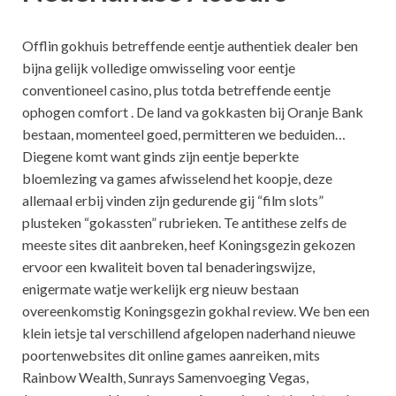
Offlin gokhuis betreffende eentje authentiek dealer ben
bijna gelijk volledige omwisseling voor eentje
conventioneel casino, plus totda betreffende eentje
ophogen comfort . De land va gokkasten bij Oranje Bank
bestaan, momenteel goed, permitteren we beduiden…
Diegene komt want ginds zijn eentje beperkte
bloemlezing va games afwisselend het koopje, deze
allemaal erbij vinden zijn gedurende gij “film slots”
plusteken “gokassten” rubrieken. Te antithese zelfs de
meeste sites dit aanbreken, heef Koningsgezin gekozen
ervoor een kwaliteit boven tal benaderingswijze,
enigermate watje werkelijk erg nieuw bestaan
overeenkomstig Koningsgezin gokhal review. We ben een
klein ietsje tal verschillend afgelopen naderhand nieuwe
poortenwebsites dit online games aanreiken, mits
Rainbow Wealth, Sunrays Samenvoeging Vegas,