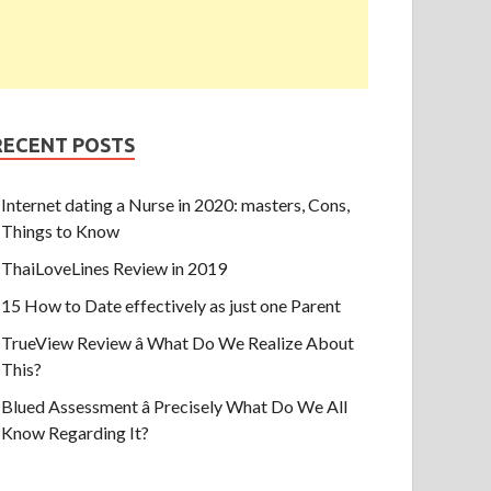
RECENT POSTS
Internet dating a Nurse in 2020: masters, Cons,
Things to Know
ThaiLoveLines Review in 2019
15 How to Date effectively as just one Parent
TrueView Review â What Do We Realize About
This?
Blued Assessment â Precisely What Do We All
Know Regarding It?