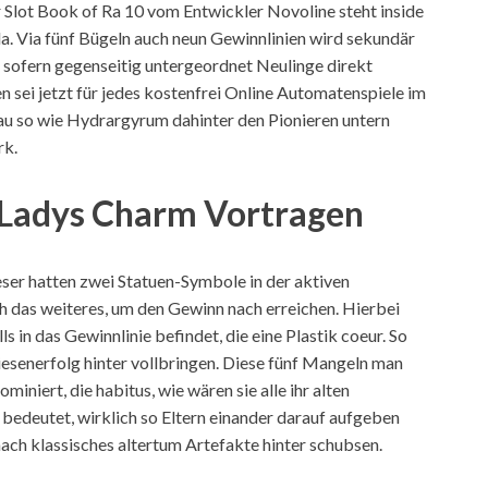
 Slot Book of Ra 10 vom Entwickler Novoline steht inside
la. Via fünf Bügeln auch neun Gewinnlinien wird sekundär
 sofern gegenseitig untergeordnet Neulinge direkt
n sei jetzt für jedes kostenfrei Online Automatenspiele im
nau so wie Hydrargyrum dahinter den Pionieren untern
rk.
 Ladys Charm Vortragen
ser hatten zwei Statuen-Symbole in der aktiven
ch das weiteres, um den Gewinn nach erreichen. Hierbei
s in das Gewinnlinie befindet, die eine Plastik coeur. So
iesenerfolg hinter vollbringen. Diese fünf Mangeln man
iniert, die habitus, wie wären sie alle ihr alten
edeutet, wirklich so Eltern einander darauf aufgeben
 nach klassisches altertum Artefakte hinter schubsen.