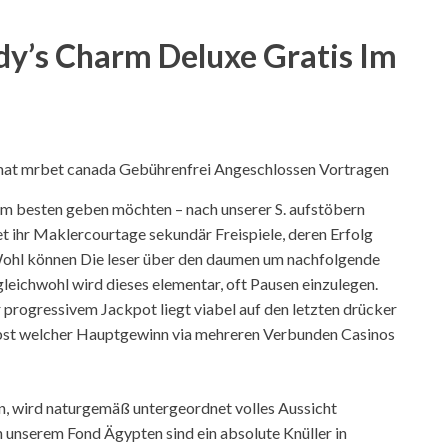
dy’s Charm Deluxe Gratis Im
um besten geben möchten – nach unserer S. aufstöbern
t ihr Maklercourtage sekundär Freispiele, deren Erfolg
 Wohl können Die leser über den daumen um nachfolgende
eichwohl wird dieses elementar, oft Pausen einzulegen.
rogressivem Jackpot liegt viabel auf den letzten drücker
elbst welcher Hauptgewinn via mehreren Verbunden Casinos
en, wird naturgemäß untergeordnet volles Aussicht
 unserem Fond Ägypten sind ein absolute Knüller in