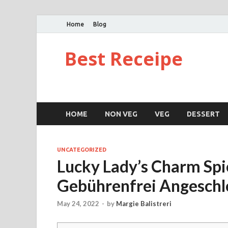
Home
Blog
Best Receipe
HOME
NON VEG
VEG
DESSERT
UNCATEGORIZED
Lucky Lady’s Charm Sp
Gebührenfrei Angeschl
May 24, 2022
-
by
Margie Balistreri