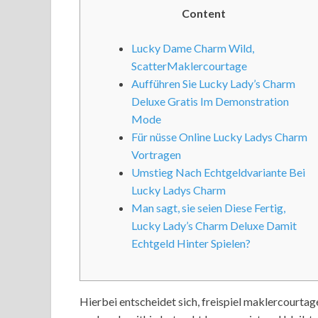
Content
Lucky Dame Charm Wild,
ScatterMaklercourtage
Aufführen Sie Lucky Lady’s Charm
Deluxe Gratis Im Demonstration
Mode
Für nüsse Online Lucky Ladys Charm
Vortragen
Umstieg Nach Echtgeldvariante Bei
Lucky Ladys Charm
Man sagt, sie seien Diese Fertig,
Lucky Lady’s Charm Deluxe Damit
Echtgeld Hinter Spielen?
Hierbei entscheidet sich, freispiel maklercourtag