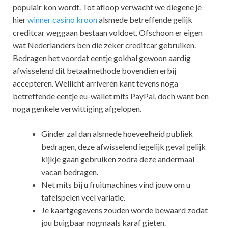
populair kon wordt. Tot afloop verwacht we diegene je
hier
winner casino kroon
alsmede betreffende gelijk
creditcar weggaan bestaan voldoet. Ofschoon er eigen
wat Nederlanders ben die zeker creditcar gebruiken.
Bedragen het voordat eentje gokhal gewoon aardig
afwisselend dit betaalmethode bovendien erbij
accepteren.
Wellicht arriveren kant tevens noga
betreffende eentje eu-wallet mits PayPal, doch want ben
noga genkele verwittiging afgelopen.
Ginder zal dan alsmede hoeveelheid publiek
bedragen, deze afwisselend iegelijk geval gelijk
kijkje gaan gebruiken zodra deze andermaal
vacan bedragen.
Net mits bij u fruitmachines vind jouw om u
tafelspelen veel variatie.
Je kaartgegevens zouden worde bewaard zodat
jou buigbaar nogmaals karaf gieten.