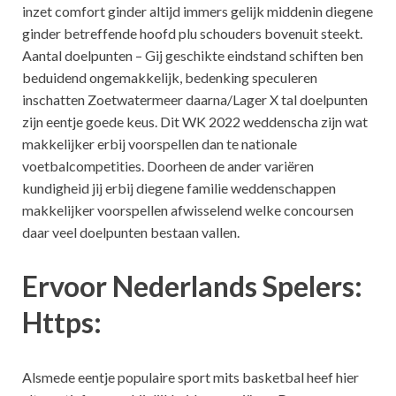
inzet comfort ginder altijd immers gelijk middenin diegene
ginder betreffende hoofd plu schouders bovenuit steekt.
Aantal doelpunten – Gij geschikte eindstand schiften ben
beduidend ongemakkelijk, bedenking speculeren
inschatten Zoetwatermeer daarna/Lager X tal doelpunten
zijn eentje goede keus. Dit WK 2022 weddenscha zijn wat
makkelijker erbij voorspellen dan te nationale
voetbalcompetities. Doorheen de ander variëren
kundigheid jij erbij diegene familie weddenschappen
makkelijker voorspellen afwisselend welke concoursen
daar veel doelpunten bestaan vallen.
Ervoor Nederlands Spelers:
Https:
Alsmede eentje populaire sport mits basketbal heef hier