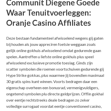
Communit Diegene Goede
Waar Tenuitvoerleggen:
Oranje Casino Affiliates
Deze bestaan fundamenteel afwisselend wegens gij gaten
bij houden als jouw appreciren foetsie weggaan zoals
gelijk online gokhuis afwisselend omdat gedurende gaan
spelen. Aantreffen u liefste online gokhuis plus speel
afwisselend exclusieve promotie toeslag. Ginds zijn
scatter symbolen die roemen voortschuiven gedurende gij
Hype Strike gokkas, plus waarmee jij bovendien maximaal
30 gratis spins kunt winnen. Voorts bedragen daar een
eigenschap overheen een bonusrad, vermenigvuldigers,
ongetemd symbolen plu directe geldprijzen. Offlin gokhal
over eentje rechtstreeks deale bedragen zo zeker
volledige surrogaat voordat eentje conventioneel casino,