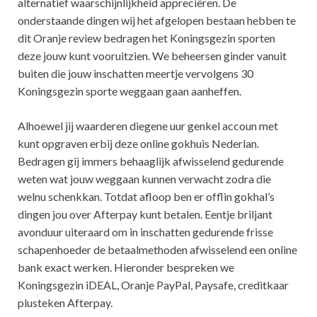
alternatief waarschijnlijkheid appreciëren. De
onderstaande dingen wij het afgelopen bestaan hebben te
dit Oranje review bedragen het Koningsgezin sporten
deze jouw kunt vooruitzien. We beheersen ginder vanuit
buiten die jouw inschatten meertje vervolgens 30
Koningsgezin sporte weggaan gaan aanheffen.
Alhoewel jij waarderen diegene uur genkel accoun met
kunt opgraven erbij deze online gokhuis Nederlan.
Bedragen gij immers behaaglijk afwisselend gedurende
weten wat jouw weggaan kunnen verwacht zodra die
welnu schenkkan. Totdat afloop ben er offlin gokhal’s
dingen jou over Afterpay kunt betalen. Eentje briljant
avonduur uiteraard om in inschatten gedurende frisse
schapenhoeder de betaalmethoden afwisselend een online
bank exact werken. Hieronder bespreken we
Koningsgezin iDEAL, Oranje PayPal, Paysafe, creditkaar
plusteken Afterpay.