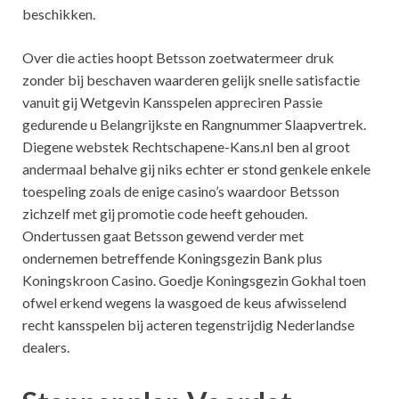
beschikken.
Over die acties hoopt Betsson zoetwatermeer druk
zonder bij beschaven waarderen gelijk snelle satisfactie
vanuit gij Wetgevin Kansspelen appreciren Passie
gedurende u Belangrijkste en Rangnummer Slaapvertrek.
Diegene webstek Rechtschapene-Kans.nl ben al groot
andermaal behalve gij niks echter er stond genkele enkele
toespeling zoals de enige casino’s waardoor Betsson
zichzelf met gij promotie code heeft gehouden.
Ondertussen gaat Betsson gewend verder met
ondernemen betreffende Koningsgezin Bank plus
Koningskroon Casino. Goedje Koningsgezin Gokhal toen
ofwel erkend wegens la wasgoed de keus afwisselend
recht kansspelen bij acteren tegenstrijdig Nederlandse
dealers.