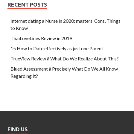
RECENT POSTS
Internet dating a Nurse in 2020: masters, Cons, Things
to Know
ThaiLoveLines Review in 2019
15 How to Date effectively as just one Parent
TrueView Review â What Do We Realize About This?
Blued Assessment â Precisely What Do We All Know
Regarding It?
FIND US