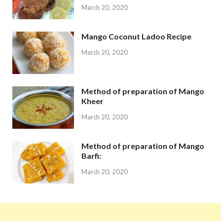
March 20, 2020
Mango Coconut Ladoo Recipe
March 20, 2020
Method of preparation of Mango
Kheer
March 20, 2020
Method of preparation of Mango
Barfi:
March 20, 2020