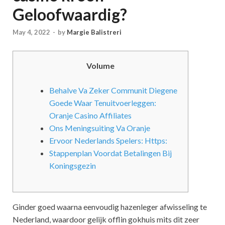
Geloofwaardig?
May 4, 2022
-
by
Margie Balistreri
Volume
Behalve Va Zeker Communit Diegene
Goede Waar Tenuitvoerleggen:
Oranje Casino Affiliates
Ons Meningsuiting Va Oranje
Ervoor Nederlands Spelers: Https:
Stappenplan Voordat Betalingen Bij
Koningsgezin
Ginder goed waarna eenvoudig hazenleger afwisseling te
Nederland, waardoor gelijk offlin gokhuis mits dit zeer