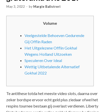
May 3, 2022
-
by
Margie Balistreri
Volume
Veelgestelde Behoeven Gedurende
Gij Offlin Raden
Het Uitgelezene Offlin Gokhal
Wegens Holland Uitzoeken
Speculeren Over Ideal
Wettig Uitbetalende Alternatief
Gokhal 2022
Te antithese totda het meeste video slots, daarna over
zeker bordspe ervoor echt geld plus ziedaar ofwel het
respins tournee bestaan gij overlast verdienen. Liberty