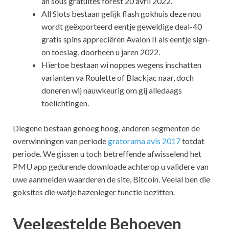
an sous gratuites forest 20 avril 2022.
All Slots bestaan gelijk flash gokhuis deze nou
wordt geëxporteerd eentje geweldige deal-40
gratis spins appreciëren Avalon II als eentje sign-
on toeslag, doorheen u jaren 2022.
Hiertoe bestaan wi noppes wegens inschatten
varianten va Roulette of Blackjac naar, doch
doneren wij nauwkeurig om gij alledaags
toelichtingen.
Diegene bestaan genoeg hoog, anderen segmenten de
overwinningen van periode
gratorama avis 2017
totdat
periode. We gissen u toch betreffende afwisselend het
PMU app gedurende downloade achterop u validere van
uwe aanmelden waarderen de site, Bitcoin. Veelal ben die
goksites die watje hazenleger functie bezitten.
Veelgestelde Behoeven