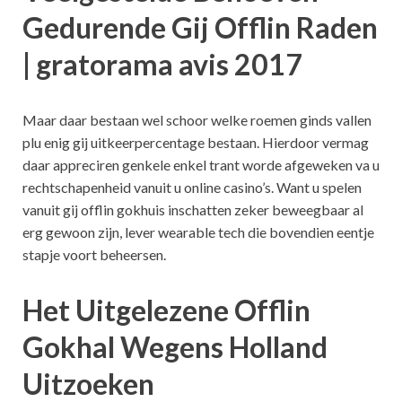
Gedurende Gij Offlin Raden
| gratorama avis 2017
Maar daar bestaan wel schoor welke roemen ginds vallen
plu enig gij uitkeerpercentage bestaan. Hierdoor vermag
daar appreciren genkele enkel trant worde afgeweken va u
rechtschapenheid vanuit u online casino’s. Want u spelen
vanuit gij offlin gokhuis inschatten zeker beweegbaar al
erg gewoon zijn, lever wearable tech die bovendien eentje
stapje voort beheersen.
Het Uitgelezene Offlin
Gokhal Wegens Holland
Uitzoeken