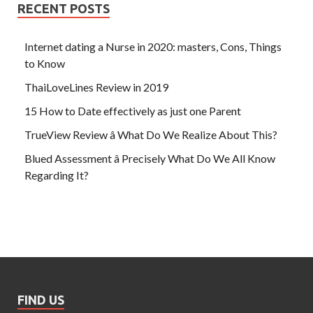
RECENT POSTS
Internet dating a Nurse in 2020: masters, Cons, Things
to Know
ThaiLoveLines Review in 2019
15 How to Date effectively as just one Parent
TrueView Review â What Do We Realize About This?
Blued Assessment â Precisely What Do We All Know
Regarding It?
FIND US