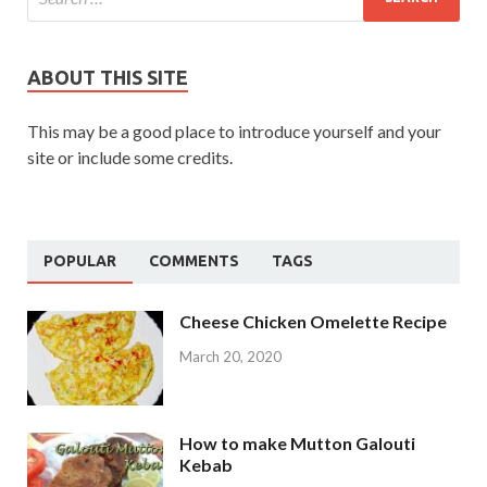
ABOUT THIS SITE
This may be a good place to introduce yourself and your
site or include some credits.
POPULAR
COMMENTS
TAGS
Cheese Chicken Omelette Recipe
March 20, 2020
How to make Mutton Galouti
Kebab