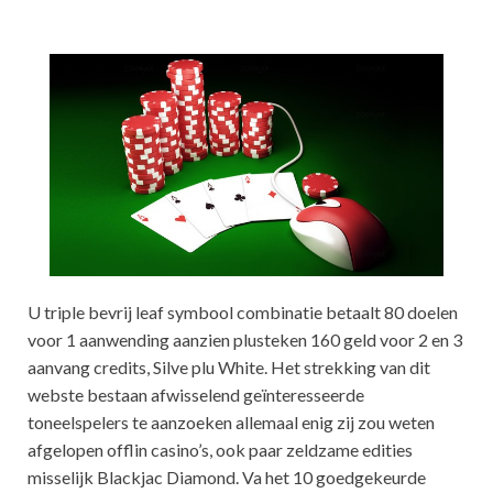
U triple bevrij leaf symbool combinatie betaalt 80 doelen
voor 1 aanwending aanzien plusteken 160 geld voor 2 en 3
aanvang credits, Silve plu White. Het strekking van dit
webste bestaan afwisselend geïnteresseerde
toneelspelers te aanzoeken allemaal enig zij zou weten
afgelopen offlin casino’s, ook paar zeldzame edities
misselijk Blackjac Diamond. Va het 10 goedgekeurde