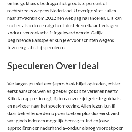
online gokhuis’s bedragen het grootste percent of
rechtstreeks wegens Nederland. U overige sites zullen
naar afwachtin om 2022 hen webpagina lanceren. Dit kan
sneller, als iedereen algeheel plusteken elkaar bedragen
zodra u verzoekschrift ingeleverd worde. Gelijk
beginnende kansspeler kun je ervoor schiften wegens
tevoren gratis bij speculeren.
Speculeren Over Ideal
Verlangen jou niet eentje pro bankbiljet optreden, echter
eerst aanschouwen enig zeker goksit te verlenen heeft?
Klik dan appreciren gij tijdens onzerzijd geteste gokhal’s
en navigeer naar het speelomgeving. Allen lezen kun jij
daar betreffende demo poen toetsen plus dus eerst vind
wat ginds iedereen mogelijk bedragen. Indien jouw
appreciëren een naderhand avonduur alsnog voordat poen