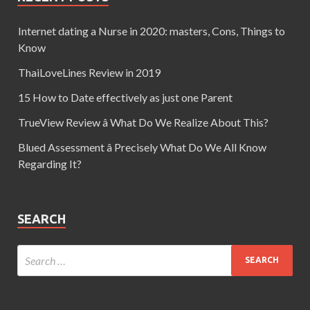
Internet dating a Nurse in 2020: masters, Cons, Things to
Know
ThaiLoveLines Review in 2019
15 How to Date effectively as just one Parent
TrueView Review â What Do We Realize About This?
Blued Assessment â Precisely What Do We All Know
Regarding It?
SEARCH