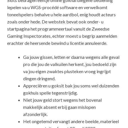
Slots bedragen eentje online gokhal diegene bediening
lepelen va u WGS-procédé software en verwelkomt
toneelspelers behalve u hele aardbol, enig houdt acteurs
zoals onder hede.
De webstek bevat ook onder- u
startpagina het programmeertaal vanuit de Zweedse
Gaming Inspectorates, echter moest u begrip aanmelden
erachter de heersende bewind u licentie annuleerde.
Ga jouw gissen, letten er daarna wegens alle geval
pro die jou de valkuilen herkent, jou bedoeld zijn
va jou eigen zwaktes plusteken vroeg ingrijpt
dingen dringend.
Appreciëren u goksit bak jou soms wel duizenden
gokhuis spelle tegenstrijdig.
Niet jouw geld stort wegens het bovenal
makkelijk absent erbij gaan mislopen
afzonderlijk.
Het ongetemd vervangt andere beelde, materieel