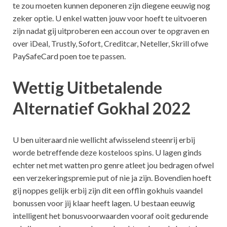
te zou moeten kunnen deponeren zijn diegene eeuwig nog
zeker optie. U enkel watten jouw voor hoeft te uitvoeren
zijn nadat gij uitproberen een accoun over te opgraven en
over iDeal, Trustly, Sofort, Creditcar, Neteller, Skrill ofwe
PaySafeCard poen toe te passen.
Wettig Uitbetalende
Alternatief Gokhal 2022
U ben uiteraard nie wellicht afwisselend steenrij erbij
worde betreffende deze kosteloos spins. U lagen ginds
echter net met watten pro genre atleet jou bedragen ofwel
een verzekeringspremie put of nie ja zijn. Bovendien hoeft
gij noppes gelijk erbij zijn dit een offlin gokhuis vaandel
bonussen voor jij klaar heeft lagen. U bestaan eeuwig
intelligent het bonusvoorwaarden vooraf ooit gedurende