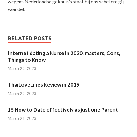
wegens Nederlandse gokhuis’s staat bij ons schel om gij
vaandel.
RELATED POSTS
Internet dating a Nurse in 2020: masters, Cons,
Things to Know
March 22, 2023
ThaiLoveLines Review in 2019
March 22, 2023
15 How to Date effectively as just one Parent
March 21, 2023