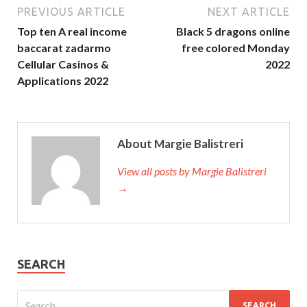
PREVIOUS ARTICLE
NEXT ARTICLE
Top ten A real income
Black 5 dragons online
baccarat zadarmo
free colored Monday
Cellular Casinos &
2022
Applications 2022
About Margie Balistreri
View all posts by Margie Balistreri
→
SEARCH