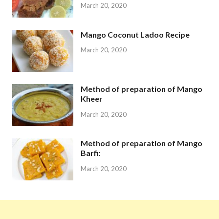
March 20, 2020
Mango Coconut Ladoo Recipe
March 20, 2020
Method of preparation of Mango
Kheer
March 20, 2020
Method of preparation of Mango
Barfi:
March 20, 2020